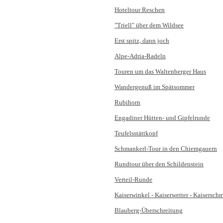
Hoteltour Reschen
"Triell" über dem Wildsee
Erst spitz, dann joch
Alpe-Adria-Radeln
Touren um das Waltenberger Haus
Wandergenuß im Spätsommer
Rubihorn
Engadiner Hütten- und Gipfelrunde
Teufelsstättkopf
Schmankerl-Tour in den Chiemgauern
Rundtour über den Schildenstein
Verteil-Runde
Kaiserwinkel - Kaiserwetter - Kaisersch
Blauberg-Überschreitung