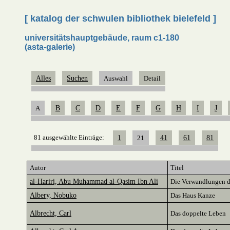
[ katalog der schwulen bibliothek bielefeld ]
universitätshauptgebäude, raum c1-180
(asta-galerie)
Alles
Suchen
Auswahl
Detail
A
B
C
D
E
F
G
H
I
J
81 ausgewählte Einträge:
1
21
41
61
81
Autor
Titel
al-Hariri, Abu Muhammad al-Qasim Ibn Ali
Die Verwandlungen d
Albery, Nobuko
Das Haus Kanze
Albrecht, Carl
Das doppelte Leben