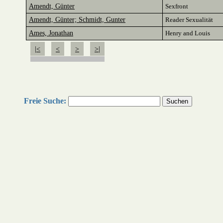
Amendt, Günter
Sexfront
Amendt, Günter; Schmidt, Gunter
Reader Sexualität
Ames, Jonathan
Henry and Louis
|<
<
>
>|
Freie Suche: