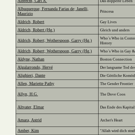
Albrecht, Carl A.
Das doppelte Leben
Albuquerque, Fernanda Farias de; Janelli,
Princesa
Maurizio
Aldrich, Robert
Gay Lives
Aldrich, Robert (Hg.)
Gleich und anders
Who´s Who in Conte
Aldrich, Robert; Wotherspoon, Garry (Hg.)
History
Aldrich, Robert; Wotherspoon, Garry (Hg.)
Who´s Who in Gay & 
Aldyne, Nathan
Boston Connection
Algalarrondo, Hervé
Der langsame Tod de
Alighieri, Dante
Die Göttliche Komöd
Allen, Mariette Pathy
The Gender Frontier
Allyn, H.G.
The Dove Coos
Altvater, Elmar
Das Ende des Kapital
Amara, Astrid
Archer's Heart
Amber, Kim
"Allah wird dich stra