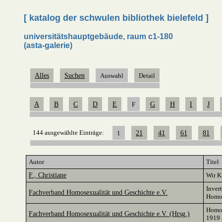
[ katalog der schwulen bibliothek bielefeld ]
universitätshauptgebäude, raum c1-180
(asta-galerie)
Alles
Suchen
Auswahl
Detail
A
B
C
D
E
F
G
H
I
J
144 ausgewählte Einträge:
1
21
41
61
81
Autor
Titel
F., Christiane
Wir K
Invert
Fachverband Homosexualität und Geschichte e.V.
Homos
Homos
Fachverband Homosexualität und Geschichte e.V. (Hrsg.)
1919 