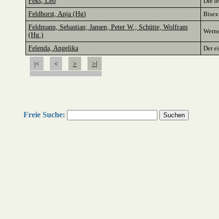
Feks, Leo
Die l
Feldhorst, Anja (Hg)
Bisex
Feldmann, Sebastian; Jansen, Peter W.; Schütte, Wolfram
Werne
(Hg.)
Felenda, Angelika
Der e
|<
<
>
>|
Freie Suche: