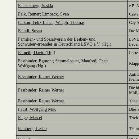
Falckenberg, Saskia
z.B. 
Falk, Reiner; Limbeck, Sven
Casta
Falkon, Felix Lance; Waugh, Thomas
Gay Ar
Faludi, Susan
Die M
Familien- und Sozialverein des Lesben- und
LSVD 
Schwulenverbandes in Deutschland LSVD e.V. (Hg.)
Leben
Farneth, David (Hg.)
Lotte
Fassbinder, Egmont; Semmelbauer, Manfred; Theis,
Klapp
Wolfgang (Hg.)
Antit
Fassbinder, Rainer Werner
Freih
Die b
Fassbinder, Rainer Werner
Müll,
Fassbinder, Rainer Werner
Theat
Faust, Wolfgang Max
Dies a
Feige, Marcel
Trieb
Feinberg, Leslie
Träum