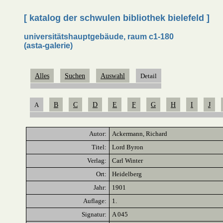
[ katalog der schwulen bibliothek bielefeld ]
universitätshauptgebäude, raum c1-180
(asta-galerie)
Alles
Suchen
Auswahl
Detail
A
B
C
D
E
F
G
H
I
J
Autor:
Ackermann, Richard
Titel:
Lord Byron
Verlag:
Carl Winter
Ort:
Heidelberg
Jahr:
1901
Auflage:
1.
Signatur:
A 045