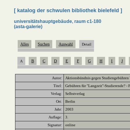
[ katalog der schwulen bibliothek bielefeld ]
universitätshauptgebäude, raum c1-180
(asta-galerie)
Alles
Suchen
Auswahl
Detail
A
B
C
D
E
F
G
H
I
J
Autor:
Aktionsbündnis gegen Studiengebühren b
Titel:
Gebühren für "Langzeit"-Studierende? - 
Verlag:
Selbstverlag
Ort:
Berlin
Jahr:
2003
Auflage:
3.
Signatur:
online