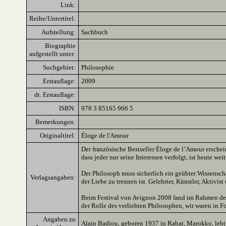
Link:
Reihe/Untertitel:
Aufstellung:
Sachbuch
Biographie
aufgestellt unter:
Suchgebiet:
Philosophie
Erstauflage:
2009
dt. Erstauflage:
ISBN:
978 3 85165 966 5
Bemerkungen:
Originaltitel:
Éloge de l'Amour
Der französische Bestseller Éloge de l’Amour erschei
dass jeder nur seine Interessen verfolgt, ist heute wei
Der Philosoph muss sicherlich ein geübter Wissenscha
Verlagsangaben:
der Liebe zu trennen ist. Gelehrter, Künstler, Aktivi
Beim Festival von Avignon 2008 fand im Rahmen des "
der Rolle des verliebten Philosophen, wir waren in Fo
Angaben zu
Alain Badiou, geboren 1937 in Rabat, Marokko, lebt