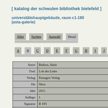
[ katalog der schwulen bibliothek bielefeld ]
universitätshauptgebäude, raum c1-180
(asta-galerie)
Alles
Suchen
Auswahl
Detail
A
B
C
D
E
F
G
H
I
J
Autor:
Badiou, Alain
Titel:
Lob der Liebe
Verlag:
Passagen Verlag
Ort:
Wien
Jahr:
2011
Auflage:
1.
Signatur:
B 195