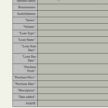
Autorin/Autor:
Rezensionen:
Ausleihdatum:
"Series":
"Volume":
"Loan Type":
"Loan Name":
"Loan Start
Date":
"Loan Due
Date":
"Purchase
From":
"Purchase Price":
"Purchase Date":
"Description":
"Date added":
Feld38: