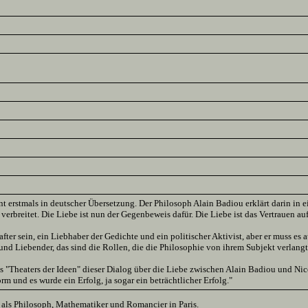
nt erstmals in deutscher Übersetzung. Der Philosoph Alain Badiou erklärt darin in
t verbreitet. Die Liebe ist nun der Gegenbeweis dafür. Die Liebe ist das Vertrauen au
fter sein, ein Liebhaber der Gedichte und ein politischer Aktivist, aber er muss e
st und Liebender, das sind die Rollen, die die Philosophie von ihrem Subjekt verlan
Theaters der Ideen" dieser Dialog über die Liebe zwischen Alain Badiou und Nicol
rm und es wurde ein Erfolg, ja sogar ein beträchtlicher Erfolg."
 als Philosoph, Mathematiker und Romancier in Paris.