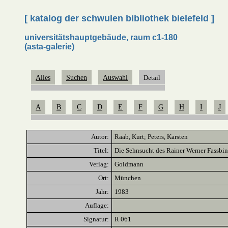
[ katalog der schwulen bibliothek bielefeld ]
universitätshauptgebäude, raum c1-180
(asta-galerie)
Alles
Suchen
Auswahl
Detail
A
B
C
D
E
F
G
H
I
J
Autor:
Raab, Kurt; Peters, Karsten
Titel:
Die Sehnsucht des Rainer Werner Fassbin
Verlag:
Goldmann
Ort:
München
Jahr:
1983
Auflage:
Signatur:
R 061