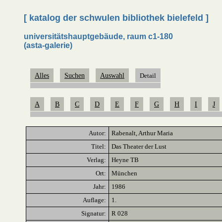
[ katalog der schwulen bibliothek bielefeld ]
universitätshauptgebäude, raum c1-180
(asta-galerie)
Alles
Suchen
Auswahl
Detail
A
B
C
D
E
F
G
H
I
J
Autor:
Rabenalt, Arthur Maria
Titel:
Das Theater der Lust
Verlag:
Heyne TB
Ort:
München
Jahr:
1986
Auflage:
1.
Signatur:
R 028