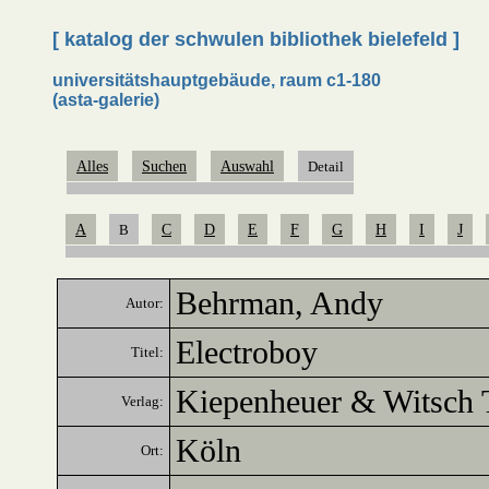
[ katalog der schwulen bibliothek bielefeld ]
universitätshauptgebäude, raum c1-180
(asta-galerie)
Alles
Suchen
Auswahl
Detail
A
B
C
D
E
F
G
H
I
J
Behrman, Andy
Autor:
Electroboy
Titel:
Kiepenheuer & Witsch
Verlag:
Köln
Ort: