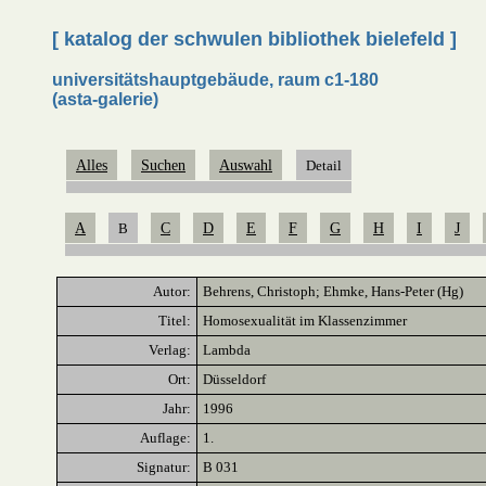
[ katalog der schwulen bibliothek bielefeld ]
universitätshauptgebäude, raum c1-180
(asta-galerie)
Alles
Suchen
Auswahl
Detail
A
B
C
D
E
F
G
H
I
J
Autor:
Behrens, Christoph; Ehmke, Hans-Peter (Hg)
Titel:
Homosexualität im Klassenzimmer
Verlag:
Lambda
Ort:
Düsseldorf
Jahr:
1996
Auflage:
1.
Signatur:
B 031