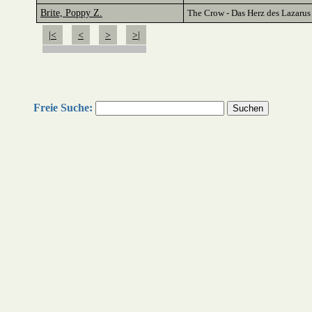
Brite, Poppy Z.
The Crow - Das Herz des Lazarus
|<
<
>
>|
Freie Suche: