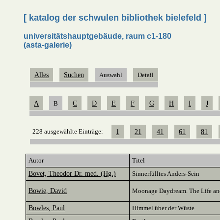
[ katalog der schwulen bibliothek bielefeld ]
universitätshauptgebäude, raum c1-180
(asta-galerie)
Alles
Suchen
Auswahl
Detail
A
B
C
D
E
F
G
H
I
J
228 ausgewählte Einträge:
1
21
41
61
81
Autor
Titel
Bovet, Theodor Dr. med. (Hg.)
Sinnerfülltes Anders-Sein
Bowie, David
Moonage Daydream. The Life and
Bowles, Paul
Himmel über der Wüste