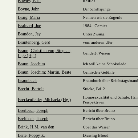
Bowles, Paul
Rastlos
Boyne, John
Der Schiffsjunge
Braig, Maria
Nennen wir sie Eugenie
Brainard, Joe
1984 - Comics
Brandon, Jay
Unter Zwang
Brantenberg, Gerd
vom anderen Ufer
Braun, Christina von; Stephan,
Gender@Wissen
Inge (Hg.)
Braun, Joachim
Ich will keine Schokolade
Braun, Joachim; Martin, Beate
Gemischte Gefühle
Braunbuch
Braunbuch über Reichstagsbrand 
Brecht, Bertolt
Stücke, Bd. 2
Homosexualität und Schule. Hand
Breckenfelder, Michaela (Hg.)
Perspektiven
Breitbach, Joseph
Bericht über Bruno
Breitbach, Joseph
Bericht über Bruno
Brink, H.M. van den
Über das Wasser
Brite, Poppy Z.
Drawing Blood