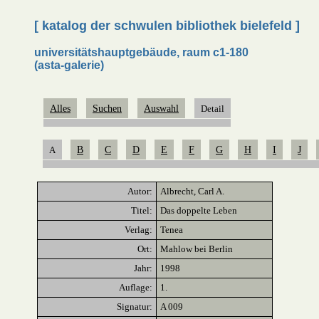
[ katalog der schwulen bibliothek bielefeld ]
universitätshauptgebäude, raum c1-180
(asta-galerie)
Alles
Suchen
Auswahl
Detail
A
B
C
D
E
F
G
H
I
J
Autor:
Albrecht, Carl A.
Titel:
Das doppelte Leben
Verlag:
Tenea
Ort:
Mahlow bei Berlin
Jahr:
1998
Auflage:
1.
Signatur:
A 009