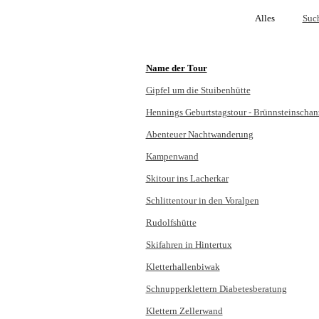
Alles
Suc
Name der Tour
Gipfel um die Stuibenhütte
Hennings Geburtstagstour - Brünnsteinschan
Abenteuer Nachtwanderung
Kampenwand
Skitour ins Lacherkar
Schlittentour in den Voralpen
Rudolfshütte
Skifahren in Hintertux
Kletterhallenbiwak
Schnupperklettern Diabetesberatung
Klettern Zellerwand